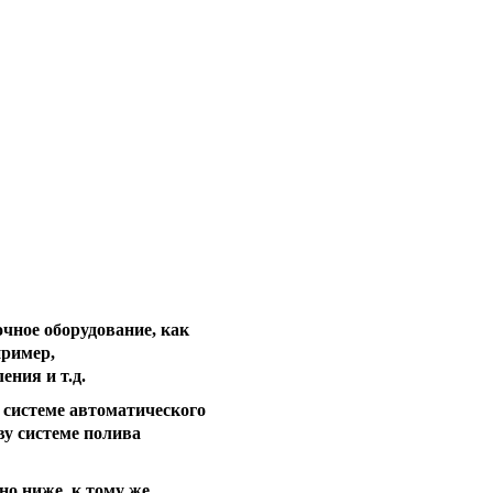
чное оборудование, как
пример,
ения и т.д.
 системе автоматического
ву системе полива
но ниже, к тому же