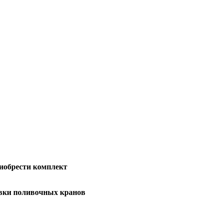
риобрести комплект
овки поливочных кранов