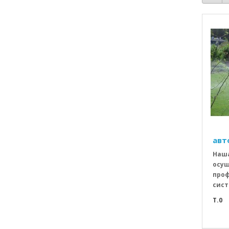
авт
Наша
осущ
про
сист
T.0