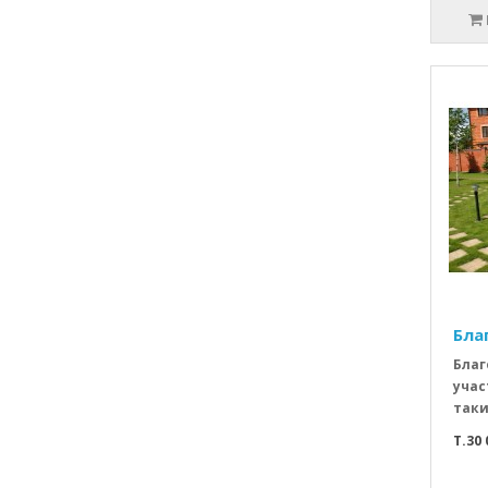
Бла
Благ
учас
таки
T.30 