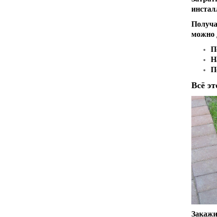
инстал
Получа
можно 
П
Н
П
Всё эт
Закажи