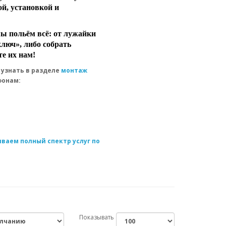
й, установкой и
мы польём всё: от лужайки
ключ», либо собрать
е их нам!
 узнать в разделе
монтаж
фонам:
ваем полный спектр услуг по
Показывать