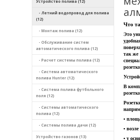
ме
Устройство полива (12)
ал
- Летний водопровод для полива
(12)
Что та
- Монтаж полива (12)
Это ун
удобна
- Обслуживание систем
поверх
автоматического полива (12)
так же
- Расчет системы полива (12)
специа
розетки
- Система автоматического
Устрой
полива Hunter (12)
В комп
- Система полива футбольного
розетк
поля (12)
Розетк
- Системы автоматического
наприм
полива (12)
• площ
- Системы полива дачи (12)
• возле
Устройство газонов (13)
• у ос