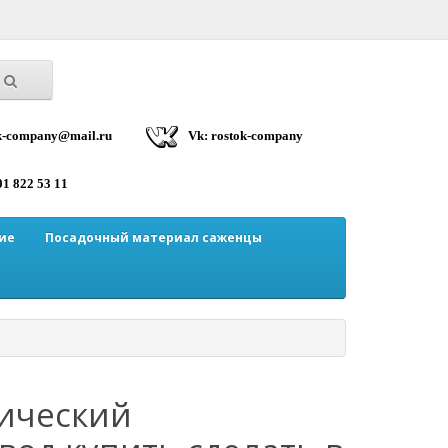
ok-company@mail.ru
Vk: rostok-company
01 822 53 11
ие
Посадочный материал саженцы
ический