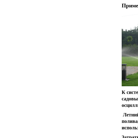
Приме
К сист
садовы
осцил
Летний
полива
использ
Затрат