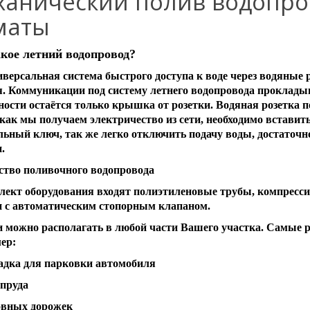
ханический полив водопров
маты
кое летний водопровод?
иверсальная система быстрого доступа к воде через водяные 
я. Коммуникации под систему летнего водопровода прокладыв
ности остаётся только крышка от розетки. Водяная розетка п
 как мы получаем электричество из сети, необходимо вставить
льный ключ, так же легко отключить подачу воды, достаточ
.
ство поливочного водопровода
лект оборудования входят полиэтиленовые трубы, компресс
и с автоматическим стопорным клапаном.
и можно располагать в любой части Вашего участка. Самые 
ер:
адка для парковки автомобиля
 пруда
новных дорожек