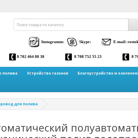
Instagramm:
Skype:
E-mail: rost
8 702 464 80 38
8 708 752 55 23
8 7
о полива
Устройство газонов
Благоустройство и озеленен
ровод для полива
томатический полуавтомат