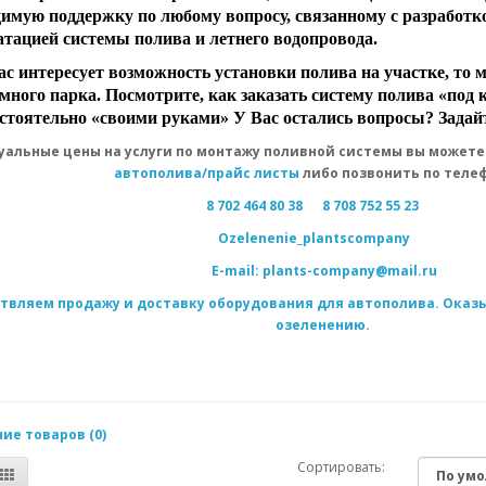
димую поддержку по любому вопросу, связанному с разработко
атацией системы полива и летнего водопровода.
ас интересует возможность установки полива на участке, то 
много парка. Посмотрите, как заказать систему полива «под 
остоятельно «своими руками» У Вас остались вопросы? Задайт
уальные цены на услуги по монтажу поливной системы вы можете
автополива/прайс листы
либо позвонить по теле
8 702 464 80 38
8 708 752 55 23
Оzelenenie_plantscompany
E-mail: plants-company@mail.ru
твляем продажу и доставку оборудования для автополива. Оказы
озеленению.
ие товаров (0)
Сортировать: