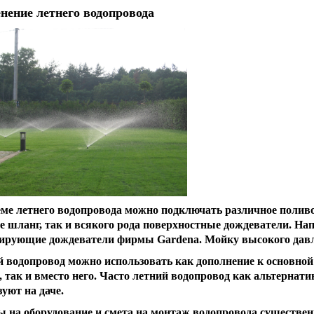
нение летнего водопровода
еме летнего водопровода можно подключать различное поливо
е шланг, так и всякого рода поверхностные дождеватели. На
лирующие
дождеватели фирмы Gardena
. Мойку высокого давл
 водопровод можно использовать как дополнение к основной
, так и вместо него. Часто летний водопровод как альтернати
уют на даче.
ы на оборудование и смета на монтаж водопровода существен