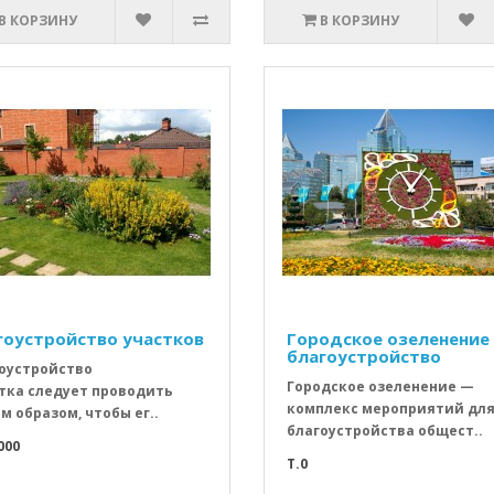
В КОРЗИНУ
В КОРЗИНУ
гоустройство участков
Городское озеленение
благоустройство
оустройство
Городское озеленение —
тка следует проводить
комплекс мероприятий дл
м образом, чтобы ег..
благоустройства общест..
000
T.0