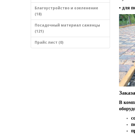
• для 
Благоустройство и озеленение
(18)
Посадочный материал саженцы
(121)
Прайс лист (0)
Заказа
В комп
оборуд
с
п
п