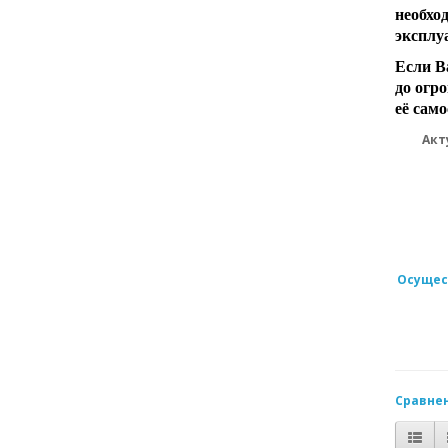
необхо
эксплу
Если В
до огро
её сам
Акт
Осущес
Сравнен