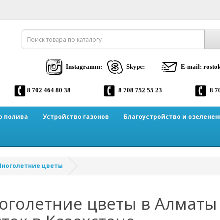
Instagramm:
Skype:
E-mail: rost
8 702 464 80 38
8 708 752 55 23
8 7
о полива
Устройство газонов
Благоустройство и озеленен
ноголетние цветы
оголетние цветы в Алматы