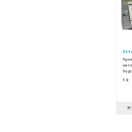
Уст
Прое
авто
Подг
T.0