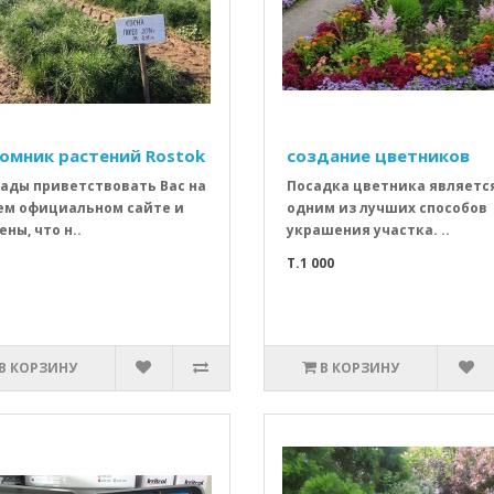
омник растений Rostok
создание цветников
ады приветствовать Вас на
Посадка цветника являетс
м официальном сайте и
одним из лучших способов
ены, что н..
украшения участка. ..
T.1 000
В КОРЗИНУ
В КОРЗИНУ