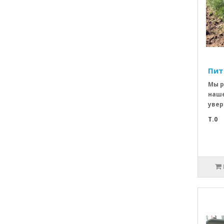
Пит
Мы р
наше
увер
T.0