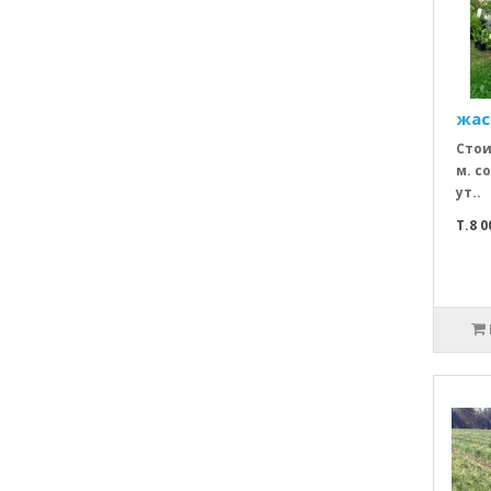
жас
Стои
м. с
ут..
T.8 0