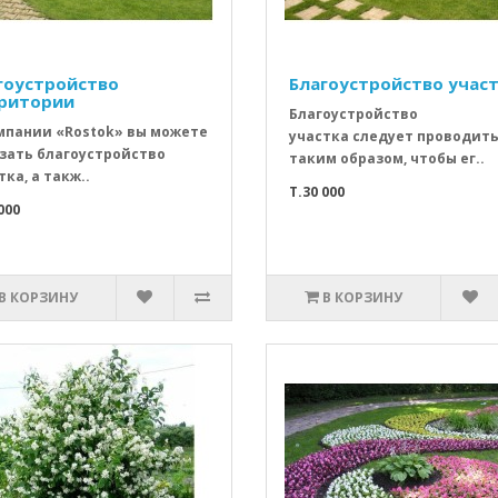
гоустройство
Благоустройство учас
ритории
Благоустройство
мпании «Rostok» вы можете
участка следует проводит
зать благоустройство
таким образом, чтобы ег..
тка, а такж..
T.30 000
000
В КОРЗИНУ
В КОРЗИНУ