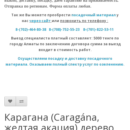
выкоп, доставку, посадку, даем гарантию на приживаемость.
Отправка по регионам. Форма оплаты любая.
Так же Вы можете преобрести
посадочный материал
у
нас
через сайт
или
позвонить по телефону :
8-(702)-464-80-38
8-(708)-752-55-23
8-(701)-822-53-11
Выезд специалиста
платный
составляет: 5000 тенге по
городу Алматы по заключению договора сумма за выезд
входит в стоимость работ.
Осуществляем посадку и доставку посадочного
материала. Оказываем полный спектр услуг по озеленению.
Карагана (Caragána,
желтая акация) дерево