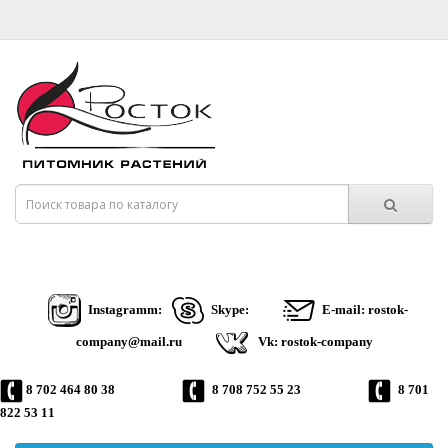
Instagramm:
Skype:
E-mail: rostok-
company@mail.ru
Vk: rostok-company
8 702 464 80 38
8 708 752 55 23
8 701
822 53 11