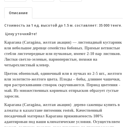
Описание
Стоимость за 1 ед. высотой до 1.5 м. составляет: 35 000 тенге.
Цену уточняйте!
Карагана
(Caragána, желтая акация) — листопадный кустарник
или небольшое деревце семейства бобовых. Прямые ветвистые
стебли листочередные или пучковые, имеют 2-10 пар листиков.
Листки светло-зеленые, парноперистые, похожи на
четырехлистный клевер.
Цветок обоеполый, одиночный или в пучках из 2-5 шт., желтого
или золотисто-желтого цвета. Плоды – бобы, длиннее чашечки,
при растрескивании створок скручиваются. Период цветения -
май. Из множественных корневых отпрысков образует густые
заросли.
Карагана (Caragána, желтая акация) дерево саженцы купить в
алматы в казахстане питомник rostok. Качественный
посадочный материал Карагана приживаемость 100%
адаптирован под наши климатические условия. Осуществляем