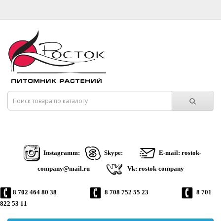
Instagramm:
Skype:
E-mail: rostok-
company@mail.ru
Vk: rostok-company
8 702 464 80 38
8 708 752 55 23
8 701
822 53 11