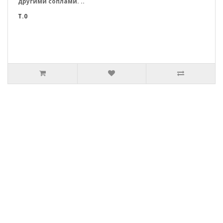
другими соплами. ..
T.0