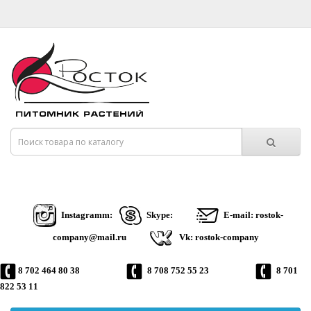
Instagramm:
Skype:
E-mail: rostok-
company@mail.ru
Vk: rostok-company
8 702 464 80 38
8 708 752 55 23
8 701
822 53 11