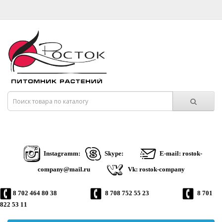
Instagramm:
Skype:
E-mail: rostok-
company@mail.ru
Vk: rostok-company
8 702 464 80 38
8 708 752 55 23
8 701
822 53 11