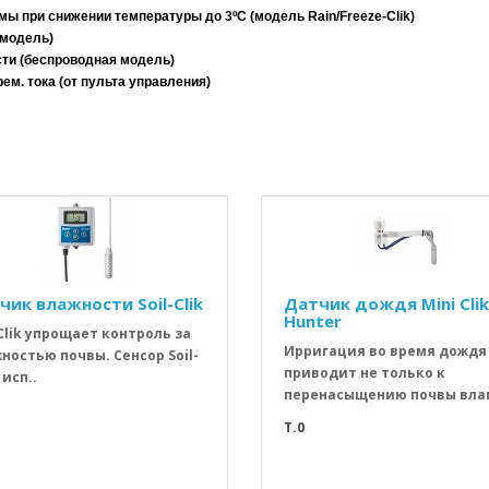
ы при снижении температуры до 3ºС (модель Rain/Freeze-Clik)
 модель)
сти (беспроводная модель)
ем. тока (от пульта управления)
чик влажности Soil-Clik
Датчик дождя Mini Clik
Hunter
-Clik упрощает контроль за
Ирригация во время дождя
ностью почвы. Сенсор Soil-
приводит не только к
 исп..
перенасыщению почвы влаг
T.0