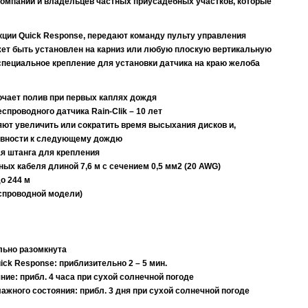
компаний и владельцев частных приусадебных участков, которые
кции Quick Response, передают команду пульту управления
ожет быть установлен на карниз или любую плоскую вертикальную
 специальное крепление для установки датчика на краю желоба
ючает полив при первых каплях дождя
спроводного датчика Rain-Clik – 10 лет
ют увеличить или сократить время высыхания дисков и,
товности к следующему дождю
я штанга для крепления
ых кабеля длиной 7,6 м с сечением 0,5 мм2 (20 AWG)
о 244 м
еспроводной модели)
льно разомкнута
ck Response: приблизительно 2 – 5 мин.
ние: прибл. 4 часа при сухой солнечной погоде
ажного состояния: прибл. 3 дня при сухой солнечной погоде