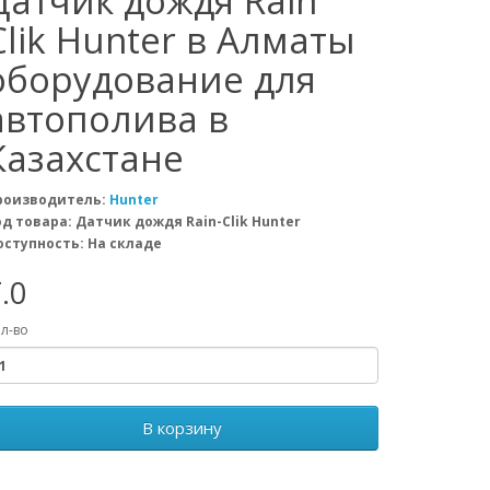
Датчик дождя Rain
Clik Hunter в Алматы
оборудование для
автополива в
Казахстане
роизводитель:
Hunter
од товара: Датчик дождя Rain-Clik Hunter
оступность: На складе
.0
л-во
В корзину