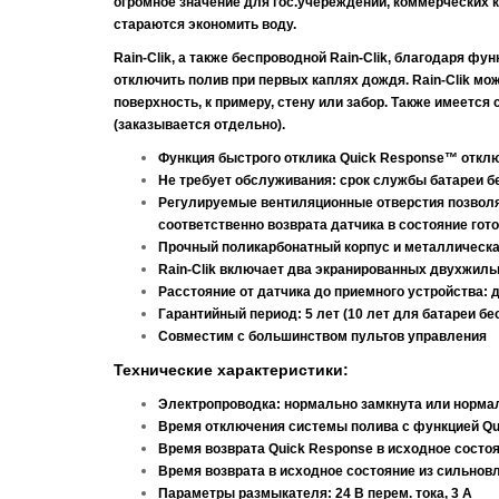
огромное значение для гос.учереждений, коммерческих 
стараются экономить воду.
Rain-Clik, а также беспроводной Rain-Clik
, благодаря фун
отключить полив при первых каплях дождя. Rain-Clik м
поверхность, к примеру, стену или забор. Также имеется
(заказывается отдельно).
Функция быстрого отклика Quick Response™ откл
Не требует обслуживания: срок службы батареи бе
Регулируемые вентиляционные отверстия позволя
соответственно возврата датчика в состояние го
Прочный поликарбонатный корпус и металлическа
Rain-Clik включает два экранированных двухжильн
Расстояние от датчика до приемного устройства: д
Гарантийный период: 5 лет (10 лет для батареи б
Совместим с большинством пультов управления
Технические характеристики:
Электропроводка: нормально замкнута или норма
Время отключения системы полива с функцией Qui
Время возврата Quick Response в исходное состоя
Время возврата в исходное состояние из сильновл
Параметры размыкателя: 24 В перем. тока, 3 А