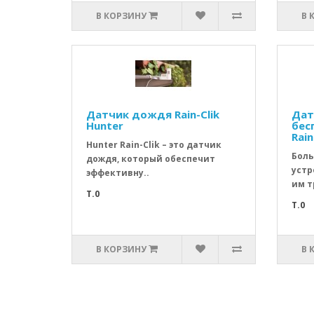
В КОРЗИНУ
В 
Датчик дождя Rain-Clik
Дат
Hunter
бес
Rain
Hunter Rain-Clik – это датчик
Боль
дождя, который обеспечит
устр
эффективну..
им т
T.0
T.0
В КОРЗИНУ
В 