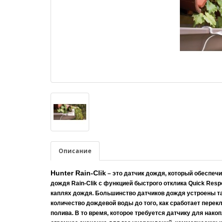
Описание
Hunter Rain-Clik
–
это датчик дождя, который обеспеч
дождя Rain-Clik с функцией быстрого отклика Quick Re
каплях дождя. Большинство датчиков дождя устроены та
количество дождевой воды до того, как сработает пере
полива. В то время, которое требуется датчику для нако