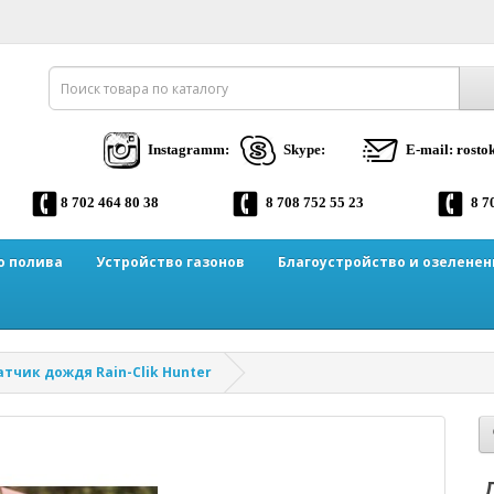
Instagramm:
Skype:
E-mail: rost
8 702 464 80 38
8 708 752 55 23
8 7
о полива
Устройство газонов
Благоустройство и озеленен
атчик дождя Rain-Clik Hunter