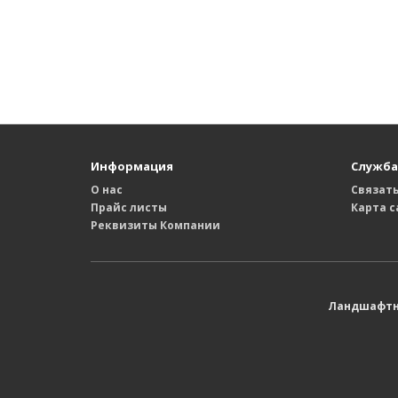
Информация
Служба
О нас
Связать
Прайс листы
Карта с
Реквизиты Компании
Ландшафтны