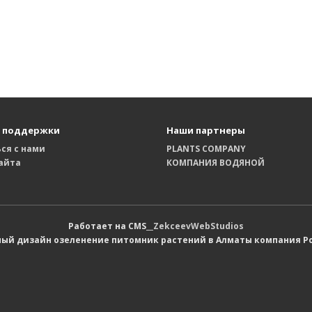
 поддержки
Наши партнеры
ся с нами
PLANTS COMPANY
айта
КОМПАНИЯ ВОДЯНОЙ
Работает на CMS__
ZekceevWebStudios
й дизайн озеленение питомник растений в Алматы компания Ро