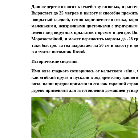
Данное дерево относят к семейству вязовых, и расте
Вырастает до 25 метров в высоту и способно прожить 
покрытый гладкой, темно-коричневого оттенка, корой
маленькими, невзрачными цветочками с пурпурными
имеют вид округлых крылаток с орехом в центре. Вяз
Морозостойкий, и может переносить морозы до -28 г
таки быстро: за год вырастает на 50 см в высоту и 
в алматы питомник Rostok
Исторические сведения
Имя вяза гладкого сотворилось от кельтского «elm»,
как «гибкий прут» и пускали в ход древесину данного
вяза, наши предки применяли его как хороший строи
дерево применяли для изготовления домашней утвари: