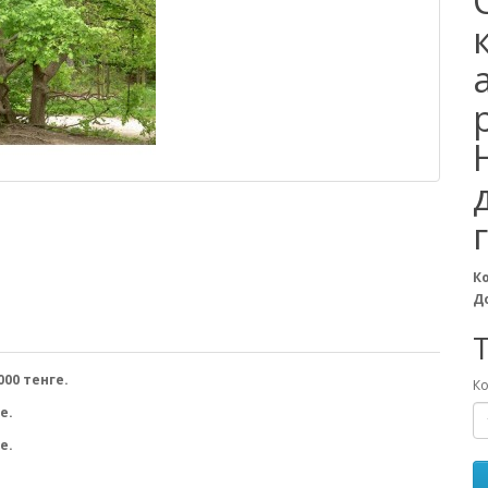
К
Д
T
000 тенге.
Ко
е.
е.