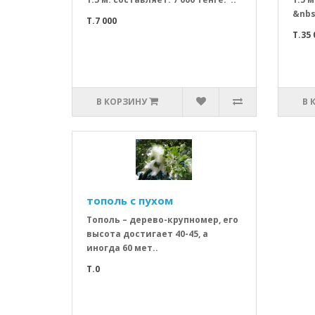
&nbs
T.7 000
T.35 
В КОРЗИНУ
В 
тополь с пухом
Тополь – дерево-крупномер, его
высота достигает 40-45, а
иногда 60 мет..
T.0