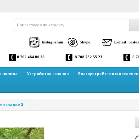
Instagramm:
Skype:
E-mail: rost
8 702 464 80 38
8 708 752 55 23
8 7
о полива
Устройство газонов
Благоустройство и озеленен
яз гладкий