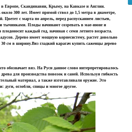
т в Европе, Скандинавии, Крыму, на Кавказе и Англии.
около 300 лет. Имеет прямой ствол до 1,5 метра в диаметре,
. Цветет с марта по апрель, перед распусканием листьев,
 тычинками. Плоды начинают созревать в мае-июне и
 плодоносит каждый год, начиная с семи летнего возраста.
радусов. Дерево имеет мощную корнесистему, растет довольно
до 30 см в ширину.Вяз гладкий карагач купить саженцы дерево
 что обозначает вяз. На Руси данное слово интерпретировалось
 древа для производства повозок и саней. Используя гибкость
тельный материал, а также изготавливали оружие. Это
 дуги, оглобли, спицы и многое другое.