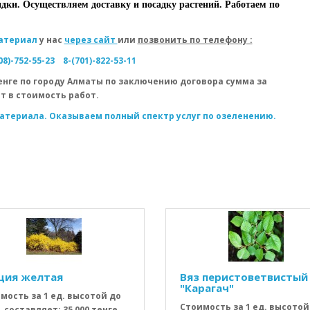
дки. Осуществляем доставку и посадку растений. Работаем по
атериал
у нас
через сайт
или
позвонить по телефону :
08)-752-55-23
8-(701)-822-53-11
енге по городу Алматы по заключению договора сумма за
т в стоимость работ.
атериала. Оказываем полный спектр услуг по озеленению.
ция желтая
Вяз перистоветвистый
"Карагач"
мость за 1 ед. высотой до
Стоимость за 1 ед. высотой
. составляет: 35 000 тенге.