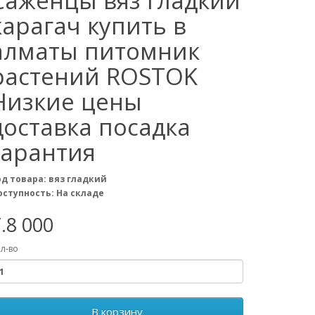
Саженцы вяз гладкий
карагач купить в
алматы питомник
растений ROSTOK
Низкие цены
доставка посадка
гарантия
од товара: вяз гладкий
оступность: На складе
.8 000
л-во
В корзину