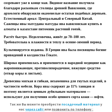
созревают уже в конце мая. Видовое название получила
благодаря раскопкам столицы древней Вавилонии, где
археологи обнаружили окаменелые остатки подобных деревьев.
Естественный ареал: Центральный и Северный Китай.
Саженцы ивы матсудана матсуды ива вавилонская купить в
алматы в казахстане питомник растений rostok.
Растёт быстро. Недолговечна, живёт до 70–100 лет.
Требовательна к влажности и теплу в осенне-зимний период.
Культивируется издавна. В Греции ива была посвящена богине
привидений и колдовства Гекате.
Широко применялась и применяется в народной медицине как
жаропонижающее, противолихорадочное, вяжущее средство
(отвар коры и листьев).
Древесина мягкая и гибкая, незаменима для гнутых изделий, в
частности мебели. Кора ивы содержит до 11% танидов и
поэтому является ценным дубильным материалом —
используют для получения особо ценного сорта кожи — юфти.
Так же Вы можете преобрести
посадочный материал
у
нас
через сайт
или
позвонить по телефону :