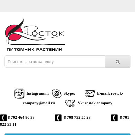
Instagramm:
Skype:
E-mail: rostok-
company@mail.ru
Vk: rostok-company
8 702 464 80 38
8 708 752 55 23
8 701
822 53 11