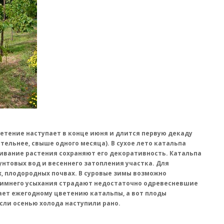
ветение наступает в конце июня и длится первую декаду
ельнее, свыше одного месяца). В сухое лето катальпа
кивание растения сохраняют его декоративность. Катальпа
унтовых вод и весеннего затопления участка. Для
х, плодородных почвах. В суровые зимы возможно
 зимнего усыхания страдают недостаточно одревесневшие
ает ежегодному цветению катальпы, а вот плоды
сли осенью холода наступили рано.