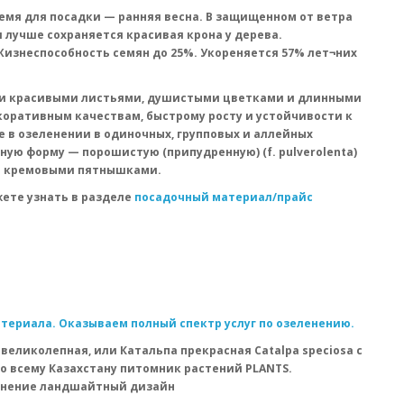
емя для посадки — ранняя весна. В защищенном от ветра
лучше сохраняется красивая крона у дерева.
изнеспособность семян до 25%. Укореняется 57% лет¬них
и красивыми листьями, душистыми цветками и длинными
оративным качествам, быстрому росту и устойчивости к
 в озеленении в одиночных, групповых и аллейных
вную форму — порошистую (припудренную) (f. pulverolenta)
и кремовыми пятнышками.
ете узнать в разделе
посадочный материал/прайс
териала. Оказываем полный спектр услуг по озеленению.
великолепная, или Катальпа прекрасная Catalpa speciosa с
по всему Казахстану питомник растений PLANTS.
енение ландшайтный дизайн