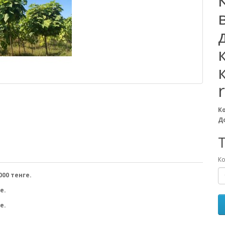
К
Д
T
Ко
000 тенге.
е.
е.