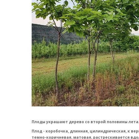
Плоды украшают дерево со второй половины лета
Плод - коробочка, длинная, цилиндрическая, к в
темно-коричневая, матовая, растрескивается вдоль 