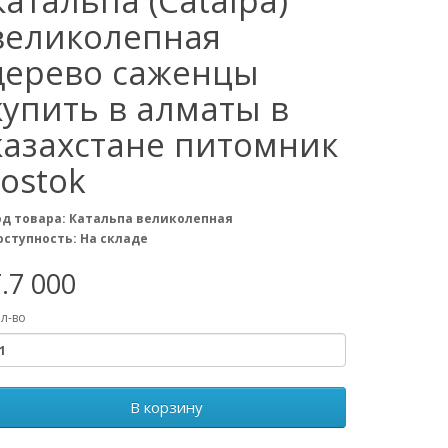
Катальпа (Catalpa)
великолепная
дерево саженцы
купить в алматы в
казахстане питомник
rostok
од товара: Катальпа великолепная
оступность: На складе
.7 000
л-во
В корзину