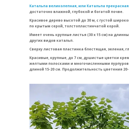
Катальпа великолепная, или Катальпа прекрасная 
достаточно влажной, глубокой и богатой почве.
Красивое дерево высотой до 30 м, с густой широ
по крытым серой, толстопластинчатой корой.
Имеет очень крупные листья (30 х 15 см) на длин
других видов катальп.
Сверху листовая пластинка блестящая, зеленая, гл
Красивые, крупные, до 7 см, душистые цветки кре
желтыми полосками и многочисленными пурпуров
длиной 15-20 см. Продолжительность цветения 20-