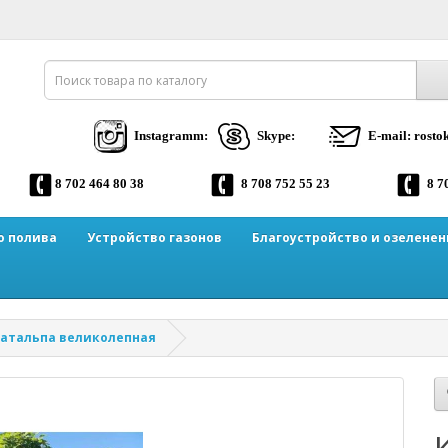
Instagramm:
Skype:
E-mail: rost
8 702 464 80 38
8 708 752 55 23
8 7
о полива
Устройство газонов
Благоустройство и озеленен
атальпа великолепная