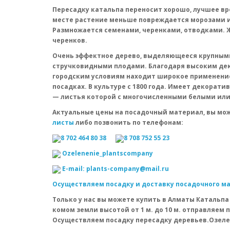
Пересадку катальпа переносит хорошо, лучшее вр
месте растение меньше повреждается морозами и 
Размножается семенами, черенками, отводками. Ж
черенков.
Очень эффектное дерево, выделяющееся крупным
стручковидными плодами. Благодаря высоким дек
городским условиям находит широкое применение
посадках. В культуре с 1800 года. Имеет декорати
— листья которой с многочисленными белыми ил
Актуальные цены на посадочный материал, вы мож
листы
либо позвонить по телефонам:
8 702 464 80 38
8 708 752 55 23
Оzelenenie_plantscompany
E-mail: plants-company@mail.ru
Осуществляем посадку и доставку посадочного ма
Только у нас вы можете купить в Алматы Катальпа 
комом земли высотой от 1 м. до 10 м. отправляем 
Осуществляем посадку пересадку деревьев.Озел