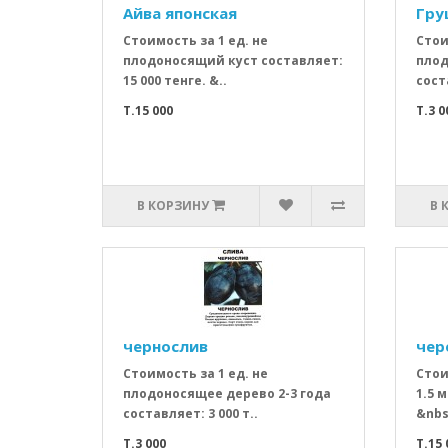
Айва японская
Гру
Стоимость за 1 ед. не
Стои
плодоносящий куст составляет:
плод
15 000 тенге. &..
соста
T.15 000
T.3 0
В КОРЗИНУ
В 
чернослив
чер
Стоимость за 1 ед. не
Стои
плодоносящее дерево 2-3 года
1.5 м
составляет: 3 000 т..
&nbs
T.3 000
T.15 