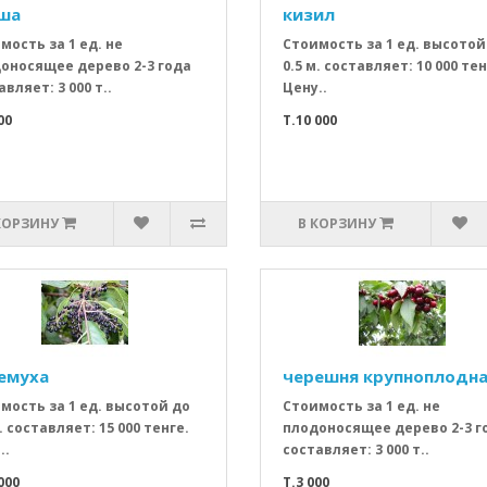
ша
кизил
мость за 1 ед. не
Стоимость за 1 ед. высотой
оносящее дерево 2-3 года
0.5 м. составляет: 10 000 тен
вляет: 3 000 т..
Цену..
00
T.10 000
КОРЗИНУ
В КОРЗИНУ
емуха
черешня крупноплодн
мость за 1 ед. высотой до
Стоимость за 1 ед. не
. составляет: 15 000 тенге.
плодоносящее дерево 2-3 г
..
составляет: 3 000 т..
000
T.3 000