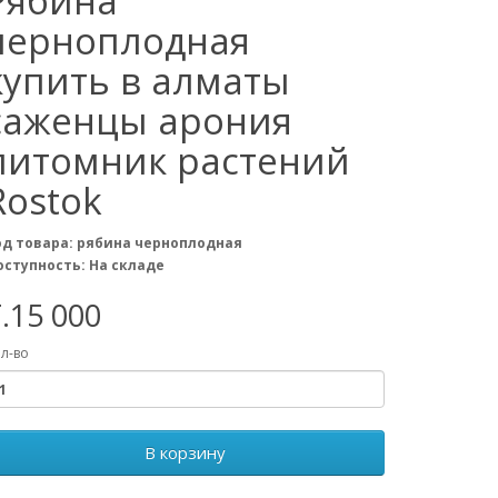
Рябина
черноплодная
купить в алматы
саженцы арония
питомник растений
Rostok
од товара: рябина черноплодная
оступность: На складе
.15 000
л-во
В корзину