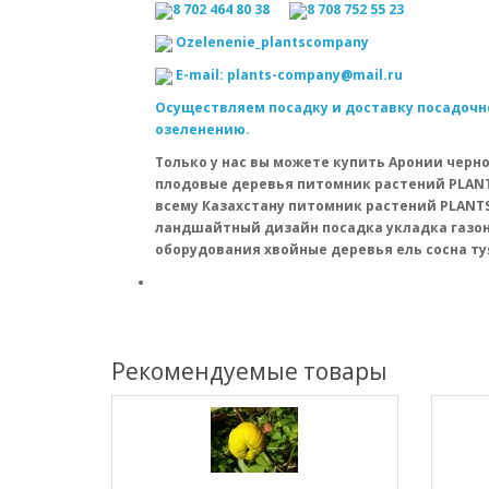
8 702 464 80 38
8 708 752 55 23
Оzelenenie_plantscompany
E-mail: plants-company@mail.ru
Осуществляем посадку и доставку посадочно
озеленению.
Только у нас вы можете купить Аронии черн
плодовые деревья питомник растений PLANTS
всему Казахстану питомник растений PLANT
ландшайтный дизайн посадка укладка газо
оборудования хвойные деревья ель сосна т
Рекомендуемые товары