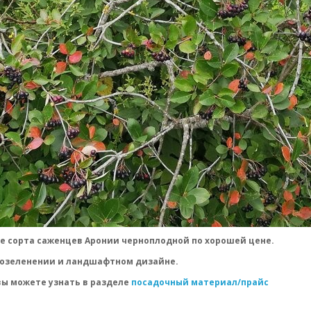
ые сорта саженцев Аронии черноплодной по хорошей цене.
 озеленении и ландшафтном дизайне.
вы можете узнать в разделе
посадочный материал/прайс