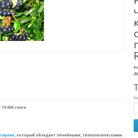
К
Д
T
Ко
 15 000 тенге.
старник,
который обладает лечебными, технологическими