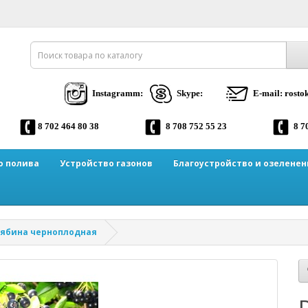
Instagramm:
Skype:
E-mail: rost
8 702 464 80 38
8 708 752 55 23
8 7
о полива
Устройство газонов
Благоустройство и озеленен
ябина черноплодная