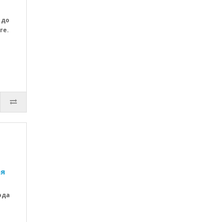
 до
ге.
ая
ода