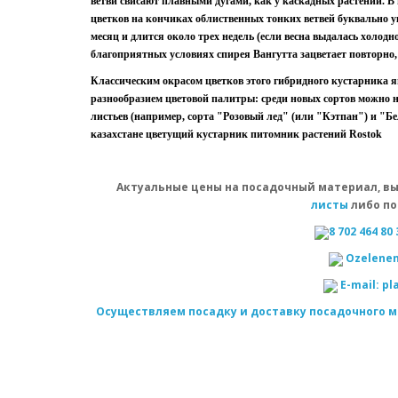
ветви свисают плавными дугами, как у каскадных растений. В
цветков на кончиках облиственных тонких ветвей буквально у
месяц и длится около трех недель (если весна выдалась холодн
благоприятных условиях спирея Вангутта зацветает повторно, 
Классическим окрасом цветков этого гибридного кустарника 
разнообразием цветовой палитры: среди новых сортов можно н
листьев (например, сорта "Розовый лед" (или "Кэтпан") и "Б
казахстане цветущий кустарник питомник растений Rostok
Актуальные цены на посадочный материал, вы
листы
либо по
8 702 464 80 
Оzelenen
E-mail: p
Осуществляем посадку и доставку посадочного м