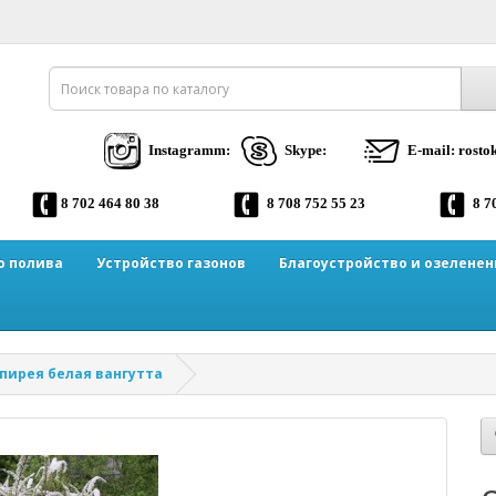
Instagramm:
Skype:
E-mail: rost
8 702 464 80 38
8 708 752 55 23
8 7
о полива
Устройство газонов
Благоустройство и озеленен
пирея белая вангутта