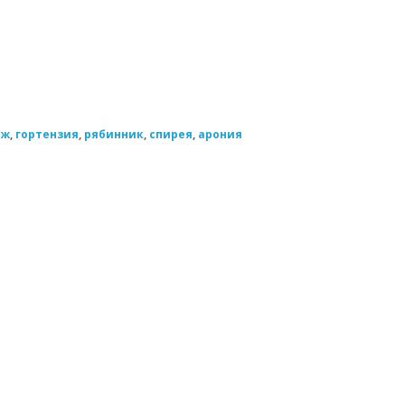
еж
,
гортензия
,
рябинник
,
спирея
,
арония