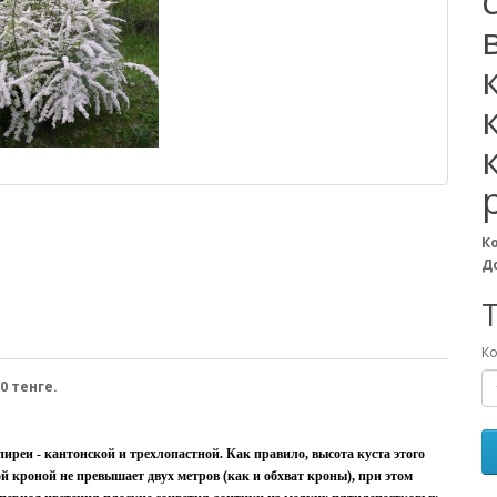
К
Д
T
Ко
0 тенге.
спиреи - кантонской и трехлопастной. Как правило, высота куста этого
й кроной не превышает двух метров (как и обхват кроны), при этом