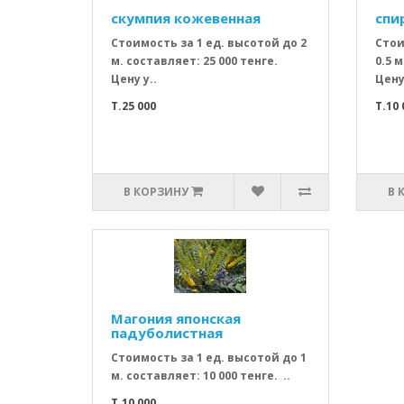
скумпия кожевенная
спи
Стоимость за 1 ед. высотой до 2
Стои
м. составляет: 25 000 тенге.
0.5 м
Цену у..
Цену
T.25 000
T.10 
В КОРЗИНУ
В 
Магония японская
падуболистная
Стоимость за 1 ед. высотой до 1
м. составляет: 10 000 тенге. ..
T.10 000