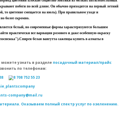
 период цветения плоские соцветия-зонтики из мелких пятилепестковых
крывают побеги по всей длине. Он обычно приходится на первый летний
ой, то цветение смещается на июль). При правильном уходе и
но более скромно.
является белый, но современные формы характеризуются большим
айти практически все вариации розового и даже особенную окраску
елоснежка").Cпирея белая вангутта саженцы купить в алматы в
 можете узнать в разделе
посадочный материал/прайс
звонить по телефонам:
38
8 708 752 55 23
ie_plantscompany
lants-company@mail.ru
атериала. Оказываем полный спектр услуг по озеленению.