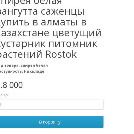
спирея белая
вангутта саженцы
купить в алматы в
казахстане цветущий
кустарник питомник
растений Rostok
од товара: спирея белая
оступность: На складе
.8 000
л-во
В корзину