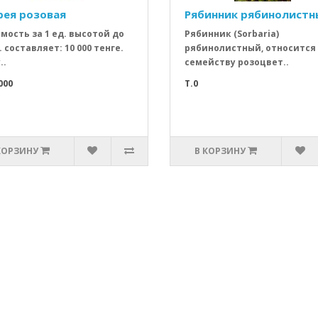
рея розовая
Рябинник рябинолистн
мость за 1 ед. высотой до
Рябинник (Sorbaria)
. составляет: 10 000 тенге.
рябинолистный, относится
..
семейству розоцвет..
000
T.0
КОРЗИНУ
В КОРЗИНУ