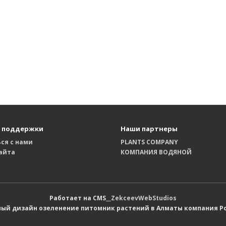
 поддержки
Наши партнеры
ся с нами
PLANTS COMPANY
айта
КОМПАНИЯ ВОДЯНОЙ
Работает на CMS__
ZekceevWebStudios
й дизайн озеленение питомник растений в Алматы компания Ро