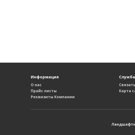
Информация
Служба
О нас
Связать
Прайс листы
Карта с
Реквизиты Компании
Ландшафтны