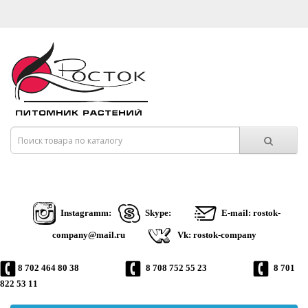
Instagramm:
Skype:
E-mail: rostok-
company@mail.ru
Vk: rostok-company
8 702 464 80 38
8 708 752 55 23
8 701
822 53 11