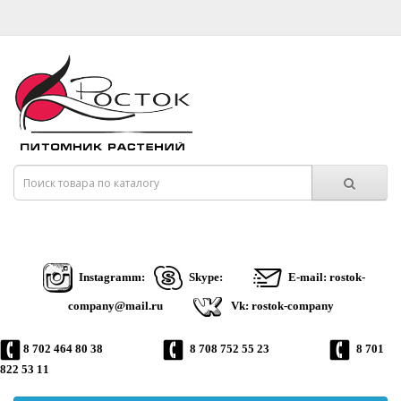
Instagramm:
Skype:
E-mail: rostok-
company@mail.ru
Vk: rostok-company
8 702 464 80 38
8 708 752 55 23
8 701
822 53 11