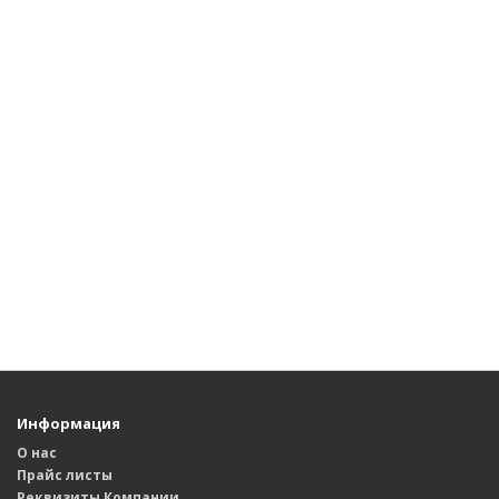
Информация
О нас
Прайс листы
Реквизиты Компании