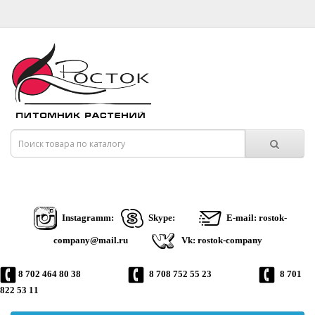
Instagramm:
Skype:
E-mail: rostok-
company@mail.ru
Vk: rostok-company
8 702 464 80 38
8 708 752 55 23
8 701
822 53 11