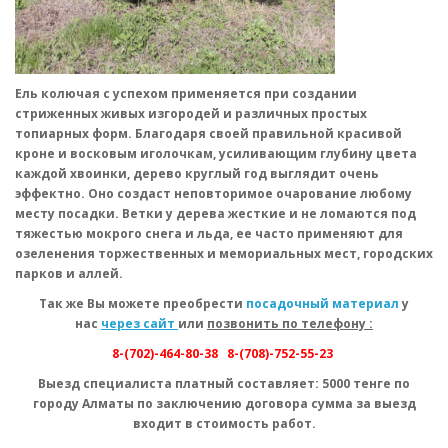
Ель колючая с успехом применяется при создании
стриженных живых изгородей и различных простых
топиарных форм. Благодаря своей правильной красивой
кроне и восковым иголочкам, усиливающим глубину цвета
каждой хвоинки, дерево круглый год выглядит очень
эффектно. Оно создаст неповторимое очарование любому
месту посадки. Ветки у дерева жесткие и не ломаются под
тяжестью мокрого снега и льда, ее часто применяют для
озеленения торжественных и мемориальных мест, городских
парков и аллей.
Так же Вы можете преобрести
посадочный материал
у
нас
через сайт
или
позвонить по телефону :
8-(702)-464-80-38
8-(708)-752-55-23
Выезд специалиста
платный
составляет: 5000 тенге по
городу Алматы по заключению договора сумма за выезд
входит в стоимость работ.