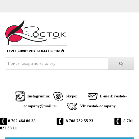
Instagramm:
Skype:
E-mail: rostok-
company@mail.ru
Vk: rostok-company
8 702 464 80 38
8 708 752 55 23
8 701
822 53 11