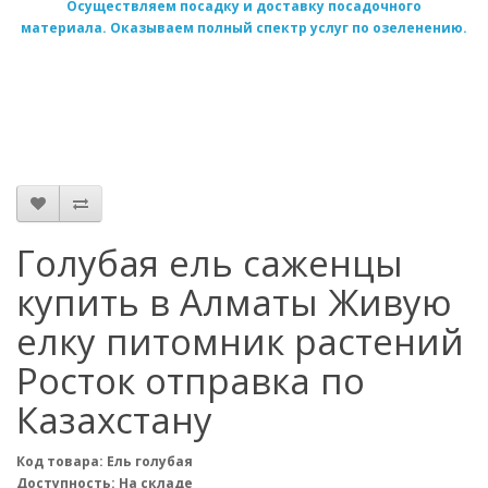
Осуществляем посадку и доставку посадочного
материала. Оказываем полный спектр услуг по озеленению.
Ель голубую с комом земли купить в алматы вы можете в нашем питомнике богатый
выбор хвойных растений. Имеются голубые,сизые,зеленые ели.Все они выращены у
нас в Алматинской области и реонированы приживаемость 100%. По желанию клиента
можем осуществить доставку, посадку.
Голубая ель саженцы
купить в Алматы Живую
елку питомник растений
Росток отправка по
Казахстану
Код товара: Ель голубая
Доступность: На складе