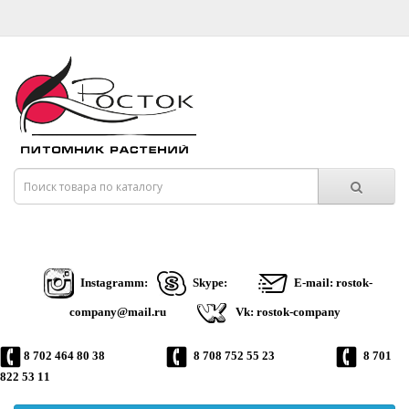
Instagramm:
Skype:
E-mail: rostok-
company@mail.ru
Vk: rostok-company
8 702 464 80 38
8 708 752 55 23
8 701
822 53 11