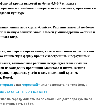
ормой кроны высотой не более 0,6-0,7 м. Кора у
оя красивого и необычного окраса — сизо-зелёная, практически
адовой культуре.
азная миниатюра сорта «Conica». Растение высотой не более
ую и нежную зелёную хвою. Побеги у мини-деревца жёсткие и
нного вида.
ica», но с ярко выраженным, сизым или синим окрасом хвои.
узко коническую форму кроны с заострёнными верхушками.
 значит, вечнозелёное растение всегда будет желанным на
дной из канадских провинций Манитоба и штата Южная
страны вырастить у себя в саду маленький кусочек
к Rostok
атериал
у нас
через сайт
или
позвонить по телефону :
08)-752-55-23
8-(701)-822-53-11
енге по городу Алматы по заключению договора сумма за
т в стоимость работ.