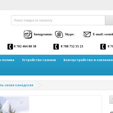
Instagramm:
Skype:
E-mail: rost
8 702 464 80 38
8 708 752 55 23
8 7
о полива
Устройство газонов
Благоустройство и озеленен
ль сизая канадская