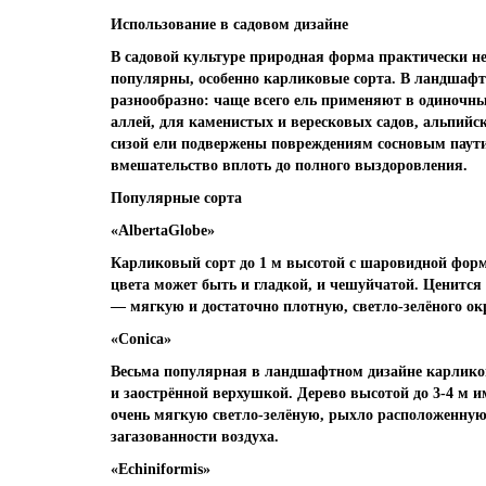
Использование в садовом дизайне
В садовой культуре природная форма практически не
популярны, особенно карликовые сорта. В ландшафт
разнообразно: чаще всего ель применяют в одиночн
аллей, для каменистых и вересковых садов, альпийс
сизой ели подвержены повреждениям сосновым паут
вмешательство вплоть до полного выздоровления.
Популярные сорта
«AlbertaGlobe»
Карликовый сорт до 1 м высотой с шаровидной форм
цвета может быть и гладкой, и чешуйчатой. Ценится
— мягкую и достаточно плотную, светло-зелёного ок
«Conica»
Весьма популярная в ландшафтном дизайне карлико
и заострённой верхушкой. Дерево высотой до 3-4 м 
очень мягкую светло-зелёную, рыхло расположенную
загазованности воздуха.
«Echiniformis»