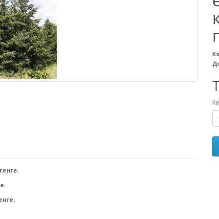
К
Д
T
Ко
тенге.
е.
нге.