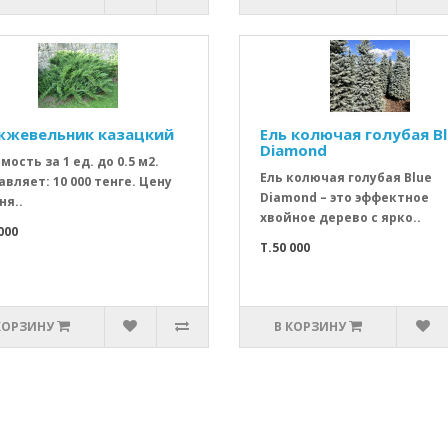
жевельник казацкий
Ель колючая голубая Bl
Diamond
мость за 1 ед. до 0.5 м2.
Ель колючая голубая Blue
авляет: 10 000 тенге. Цену
Diamond – это эффектное
ня..
хвойное дерево с ярко..
000
T.50 000
КОРЗИНУ
В КОРЗИНУ