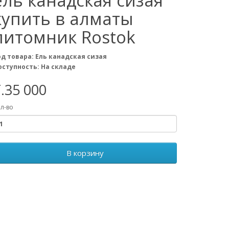
ель канадская сизая
купить в алматы
питомник Rostok
од товара: Ель канадская сизая
оступность: На складе
.35 000
л-во
В корзину