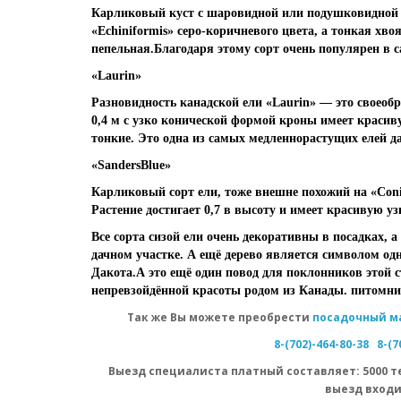
Карликовый куст с шаровидной или подушковидной ф
«Echiniformis» серо-коричневого цвета, а тонкая хв
пепельная.Благодаря этому сорт очень популярен в с
«Laurin»
Разновидность канадской ели «Laurin» — это своеобр
0,4 м с узко конической формой кроны имеет красив
тонкие. Это одна из самых медленнорастущих елей да
«SandersBlue»
Карликовый сорт ели, тоже внешне похожий на «Con
Растение достигает 0,7 в высоту и имеет красивую 
Все сорта сизой ели очень декоративны в посадках, а
дачном участке. А ещё дерево является символом о
Дакота.А это ещё один повод для поклонников этой 
непревзойдённой красоты родом из Канады. питомни
Так же Вы можете преобрести
посадочный м
8-(702)-464-80-38
8-(7
Выезд специалиста
платный
составляет: 5000 т
выезд входи