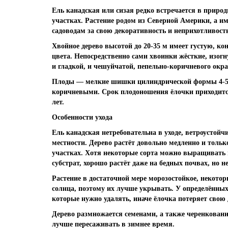
Ель канадская или сизая редко встречается в природ
участках. Растение родом из Северной Америки, а и
садоводам за свою декоративность и неприхотливость
Хвойное дерево высотой до 20-35 м имеет густую, к
цвета. Непосредственно сами хвоинки жёсткие, изог
и гладкой, и чешуйчатой, пепельно-коричневого окра
Плоды — мелкие шишки цилиндрической формы 4-5 с
коричневыми. Срок плодоношения ёлочки приходится 
лет.
Особенности ухода
Ель канадская нетребовательна в уходе, ветроустой
местности. Дерево растёт довольно медленно и толь
участках. Хотя некоторые сорта можно выращивать 
субстрат, хорошо растёт даже на бедных почвах, но н
Растение в достаточной мере морозостойкое, некото
солнца, поэтому их лучше укрывать. У определённы
которые нужно удалять, иначе ёлочка потеряет свою
Дерево размножается семенами, а также черенкован
лучше пересаживать в зимнее время.