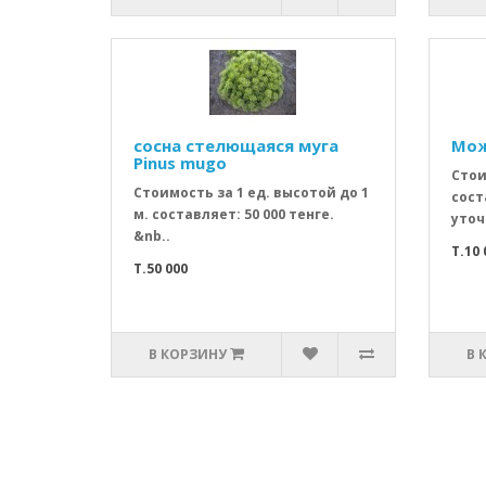
сосна стелющаяся муга
Мож
Pinus mugo
Стои
Стоимость за 1 ед. высотой до 1
сост
м. составляет: 50 000 тенге.
уточ
&nb..
T.10 
T.50 000
В КОРЗИНУ
В 