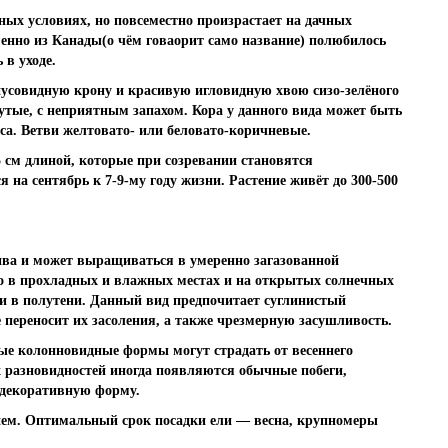
ных условиях, но повсеместно произрастает на дачных
менно из Канады(о чём говаорит само название) полюбилось
 в уходе.
онусовидную крону и красивую игловидную хвою сизо-зелёного
нутые, с неприятным запахом. Кора у данного вида может быть
са. Ветви желтовато- или беловато-коричневые.
м длиной, которые при созревании становятся
на сентябрь к 7-9-му году жизни. Растение живёт до 300-500
чива и может выращиваться в умеренно загазованной
ко в прохладных и влажных местах и на открытых солнечных
и в полутени. Данный вид предпочитает суглинистый
е переносит их засоления, а также чрезмерную засушливость.
рые колонновидные формы могут страдать от весеннего
х разновидностей иногда появляются обычные побеги,
 декоративную форму.
ием. Оптимальный срок посадки ели — весна, крупномеры