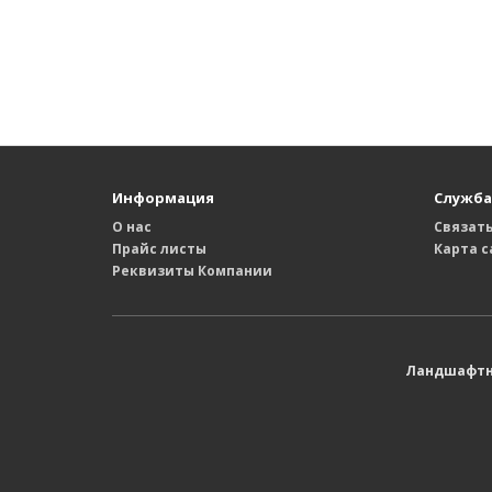
Информация
Служба
О нас
Связать
Прайс листы
Карта с
Реквизиты Компании
Ландшафтны