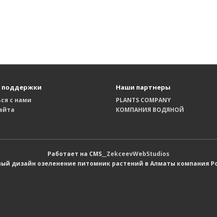
 поддержки
Наши партнеры
ся с нами
PLANTS COMPANY
айта
КОМПАНИЯ ВОДЯНОЙ
Работает на CMS__
ZekceevWebStudios
й дизайн озеленение питомник растений в Алматы компания Ро