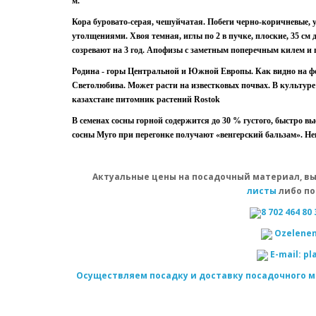
м.
Кора буровато-серая, чешуйчатая. Побеги черно-коричневые
утолщениями. Хвоя темная, иглы по 2 в пучке, плоские, 35 см 
созревают на 3 год. Апофизы с заметным поперечным килем и
Родина - горы Центральной и Южной Европы. Как видно на фот
Светолюбива. Может расти на известковых почвах. В культуре 
казахстане питомник растений Rostok
В семенах сосны горной содержится до 30 % густого, быстро 
сосны Муго при перегонке получают «венгерский бальзам». Не
Актуальные цены на посадочный материал, вы
листы
либо по
8 702 464 80 
Оzelenen
E-mail: p
Осуществляем посадку и доставку посадочного м