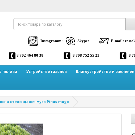
Instagramm:
Skype:
E-mail: rost
8 702 464 80 38
8 708 752 55 23
8 7
о полива
Устройство газонов
Благоустройство и озеленен
осна стелющаяся муга Pinus mugo