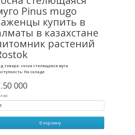
сосна стелющаяся
муго Pinus mugo
саженцы купить в
алматы в казахстане
питомник растений
Rostok
од товара: сосна стелящаяся муга
оступность: На складе
.50 000
л-во
В корзину