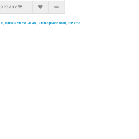
КОРЗИНУ
уя
,
можжевельник
,
кипарисовик
,
пихта