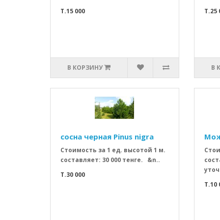
T.15 000
T.25 
В КОРЗИНУ
В 
сосна черная Pinus nigra
Мож
Стоимость за 1 ед. высотой 1 м.
Стои
составляет: 30 000 тенге. &n..
сост
уточ
T.30 000
T.10 