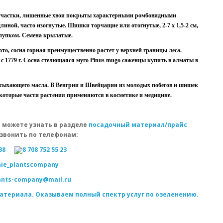
, участки, лишенные хвои покрыты характерными ромбовидными
длиной, часто изогнутые. Шишки торчащие или отогнутые, 2-7 х 1,5-2 см,
 пупком. Семена крылатые.
о, сосна горная преимущественно растет у верхней границы леса.
с 1779 г. Сосна стелющаяся муго Pinus mugo саженцы купить в алматы в
высыхающего масла. В Венгрии и Швейцарии из молодых побегов и шишек
которые части растения применяются в косметике и медицине.
 можете узнать в разделе
посадочный материал/прайс
звонить по телефонам:
38
8 708 752 55 23
ie_plantscompany
lants-company@mail.ru
атериала. Оказываем полный спектр услуг по озеленению.