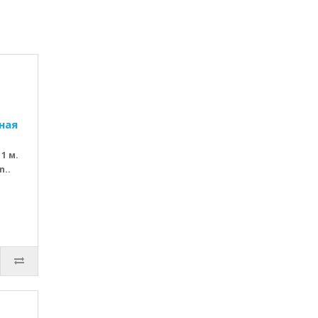
ная
1 м.
n..