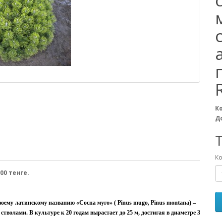
К
Д
T
Ко
00 тенге.
оему латинскому названию «Сосна муго» ( Pinus mugo, Pinus montana) –
тволами. В культуре к 20 годам вырастает до 25 м, достигая в диаметре 3