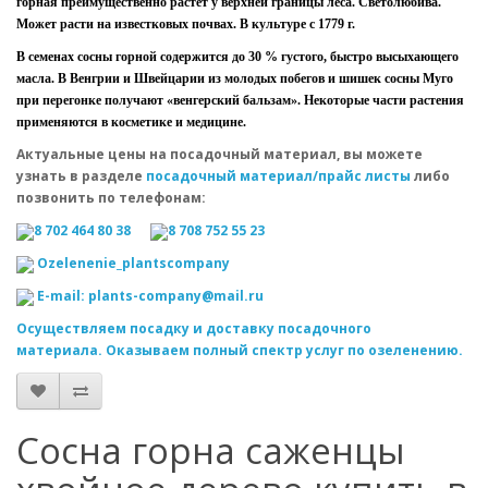
горная преимущественно растет у верхней границы леса. Светолюбива.
Может расти на известковых почвах. В культуре с 1779 г.
В семенах сосны горной содержится до 30 % густого, быстро высыхающего
масла. В Венгрии и Швейцарии из молодых побегов и шишек сосны Муго
при перегонке получают «венгерский бальзам». Некоторые части растения
применяются в косметике и медицине.
Актуальные цены на посадочный материал, вы можете
узнать в разделе
посадочный материал/прайс листы
либо
позвонить по телефонам:
8 702 464 80 38
8 708 752 55 23
Оzelenenie_plantscompany
E-mail: plants-company@mail.ru
Осуществляем посадку и доставку посадочного
материала. Оказываем полный спектр услуг по озеленению.
Сосна горна саженцы