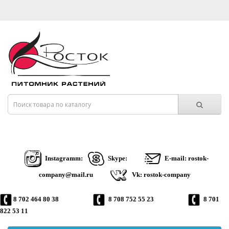
Instagramm:
Skype:
E-mail: rostok-
company@mail.ru
Vk: rostok-company
8 702 464 80 38
8 708 752 55 23
8 701
822 53 11