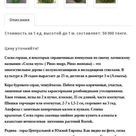
Описание
Стоимость за 1 ед. высотой до 1 м. составляет: 50 000 тенге.
Цену уточняйте!
Сосна горная, в некоторых справочниках именуемая по своему латинскому
названию «Сосна муго» ( Pinus mugo, Pinus montana) – это
многоствольное дерево с полуполегающими и восходящими стволами. В
культуре к 20 годам вырастает до 25 м, достигая в диаметре 3 м (Алматы).
Кора буровато-серая, чешуйчатая. Побеги черно-коричневые, участки,
лишенные хвои покрыты характерными ромбовидными утолщениями.
Хвоя темная, иглы по 2 в пучке, плоские, 35 см длиной, часто изогнутые.
Шишки торчащие или отогнутые, 2-7 х 1,5-2 см, созревают на 3 год.
Апофизы с заметным поперечным килем и пупком. Семена
крылатые. Сосна горна саженцы хвойное дерево купить в алматы в
казахстане вечнозеленая питомник растений Rostok.
Родина - горы Центральной и Южной Европы. Как видно на фото, сосна